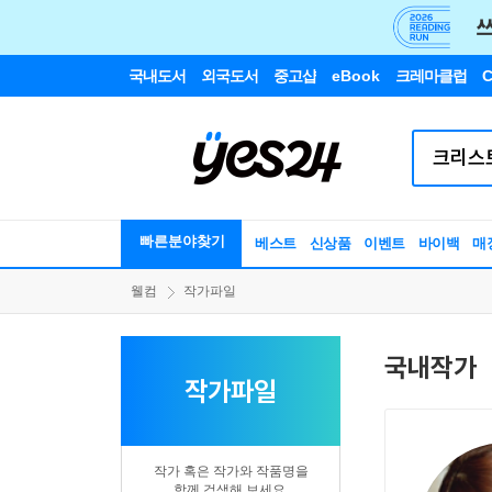
국내도서
외국도서
중고샵
eBook
크레마클럽
C
빠른분야찾기
베스트
신상품
이벤트
바이백
매
웰컴
작가파일
국내작가
작가파일
작가 혹은 작가와 작품명을
함께 검색해 보세요.