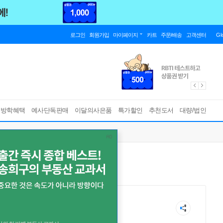
로그인
회원가입
마이페이지
카트
주문/배송
고객센터
Gl
름방학혜택
예사단독판매
이달의사은품
특가할인
추천도서
대량/법인