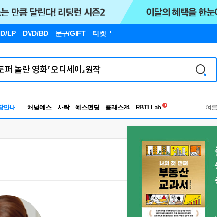
D/LP
DVD/BD
문구
/GIFT
티켓
독서유형검사
장안내
채널예스
사락
예스펀딩
클래스24
RBTI Lab
여
독서유형검사