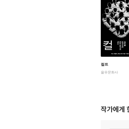
컬트
을유문화사
작가에게 