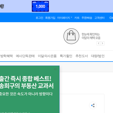
로그인
회원가입
마이페이지
카트
주문/배송
고객센터
Gl
름방학혜택
예사단독판매
이달의사은품
특가할인
추천도서
대량/법인