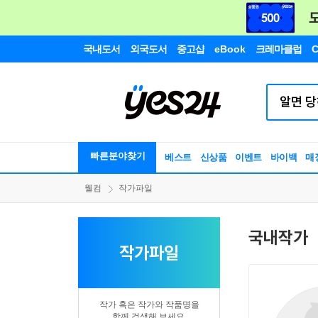
국내도서
외국도서
중고샵
eBook
크레마클럽
C
빠른분야찾기
베스트
신상품
이벤트
바이백
매
웰컴
작가파일
국내작가
작가파일
작가 혹은 작가와 작품명을
함께 검색해 보세요.