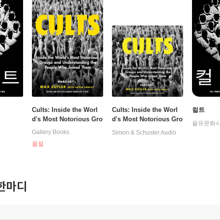
Cults: Inside the Worl
Cults: Inside the Worl
컬트
d's Most Notorious Gro
d's Most Notorious Gro
을유문화
ups and Understanding
ups and Understanding
Gallery Books
Simon & Schuster Audio
the People Who Joined
the People Who Joined
품절
Them
Them
한마디