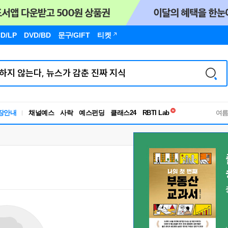
D/LP
DVD/BD
문구
/GIFT
티켓
독서유형검사
장안내
채널예스
사락
예스펀딩
클래스24
RBTI Lab
여
독서유형검사