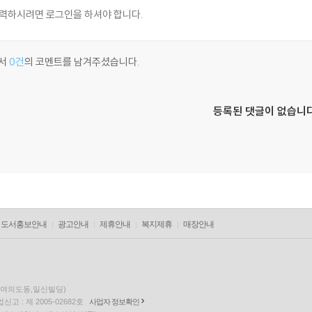
서
0건
의 코멘트를 남겨주셨습니다.
등록된 댓글이 없습니다
도서홍보안내
광고안내
제휴안내
복지제휴
매장안내
층(여의도동,일신빌딩)
고 : 제 2005-02682호
사업자 정보확인