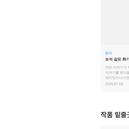
읽다
보석 같은 화
어떤 이야기가 
이야기를 받아들
재미있으시다면,
덕분입니다.
2025.07.04.
작품 밑줄