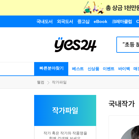
국내도서
외국도서
중고샵
eBook
크레마클럽
C
빠른분야찾기
베스트
신상품
이벤트
바이백
매
웰컴
작가파일
국내작가
작가파일
작가 혹은 작가와 작품명을
함께 검색해 보세요.