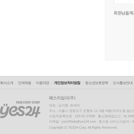
회원님들께
회사소개
인재채용
이용약관
개인정보처리방침
청소년보호정책
도서홍보안내
대표 : 김석환, 최세라
주소 : 서울시 영등포구 은행로 11, 5층~6층(여의도동,일신
사업자등록번호 : 229-81-37000 통신판매업신고 : 제 200
이메일 : yes24help@yes24.com 호스팅 서비스사업자 :
Copyright ⓒ YES24 Corp. All Rights Reserved.