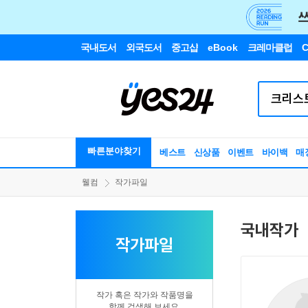
국내도서
외국도서
중고샵
eBook
크레마클럽
C
빠른분야찾기
베스트
신상품
이벤트
바이백
매
웰컴
작가파일
국내작가
작가파일
작가 혹은 작가와 작품명을
함께 검색해 보세요.