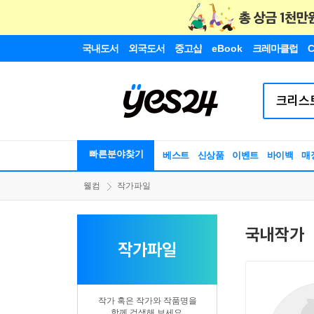
국내도서
외국도서
중고샵
eBook
크레마클럽
C
빠른분야찾기
베스트
신상품
이벤트
바이백
매
웰컴
작가파일
국내작가
작가파일
작가 혹은 작가와 작품명을
함께 검색해 보세요.