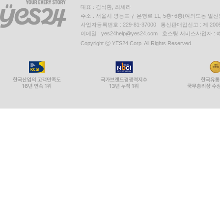
대표 : 김석환, 최세라
주소 : 서울시 영등포구 은행로 11, 5층~6층(여의도동,일신
사업자등록번호 : 229-81-37000 통신판매업신고 : 제 200
이메일 : yes24help@yes24.com 호스팅 서비스사업자 :
Copyright ⓒ YES24 Corp. All Rights Reserved.