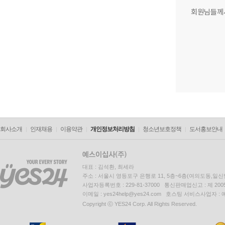
회원님들께
회사소개
인재채용
이용약관
개인정보처리방침
청소년보호정책
도서홍보안내
대표 : 김석환, 최세라
주소 : 서울시 영등포구 은행로 11, 5층~6층(여의도동,일신
사업자등록번호 : 229-81-37000 통신판매업신고 : 제 200
이메일 : yes24help@yes24.com 호스팅 서비스사업자 :
Copyright ⓒ YES24 Corp. All Rights Reserved.