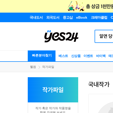
국내도서
외국도서
중고샵
eBook
크레마클럽
C
빠른분야찾기
베스트
신상품
이벤트
바이백
매
웰컴
작가파일
국내작가
작가파일
작가 혹은 작가와 작품명을
함께 검색해 보세요.