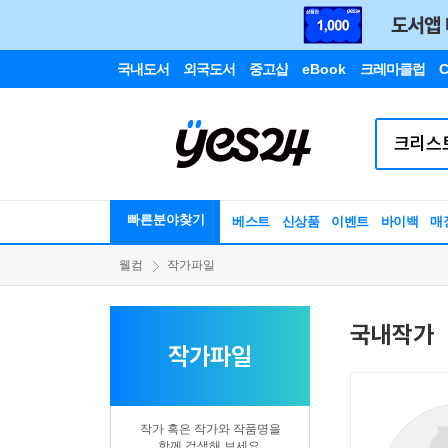
국내도서
외국도서
중고샵
eBook
크레마클럽
C
빠른분야찾기
베스트
신상품
이벤트
바이백
매
웰컴
작가파일
국내작가
작가파일
작가 혹은 작가와 작품명을
함께 검색해 보세요.