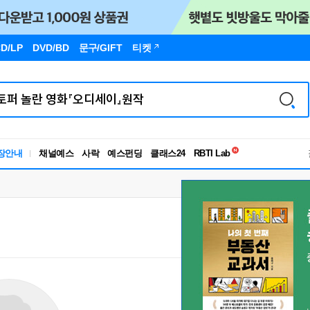
D/LP
DVD/BD
문구
/GIFT
티켓
독서유형검사
장안내
채널예스
사락
예스펀딩
클래스24
RBTI Lab
독서유형검사