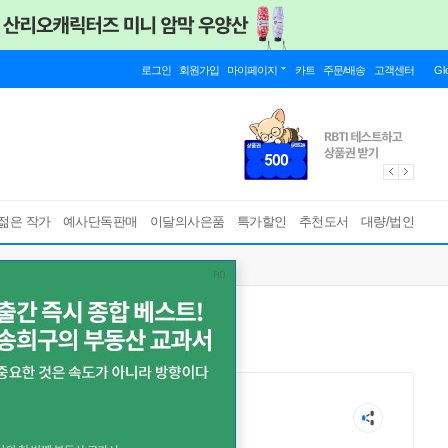
로그인
회원가입
마이페이지
카트
주문/배송
고객센터
Gl
젊은 작가
예사단독판매
이달의사은품
특가할인
추천도서
대량/법인