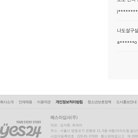
j*******
나도살구
a******o
회사소개
인재채용
이용약관
개인정보처리방침
청소년보호정책
도서홍보안내
대표 : 김석환, 최세라
주소 : 서울시 영등포구 은행로 11, 5층~6층(여의도동,일신
사업자등록번호 : 229-81-37000 통신판매업신고 : 제 200