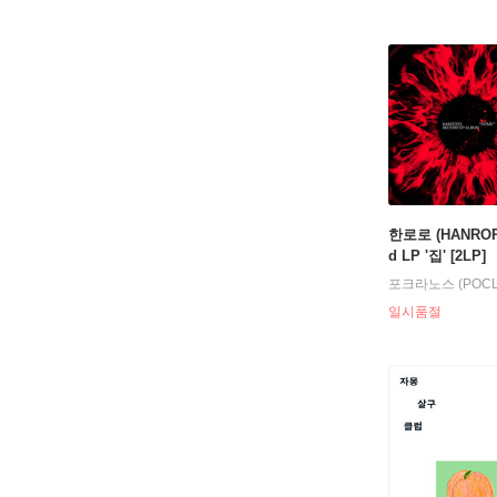
한로로 (HANRORO
d LP '집' [2LP]
포크라노스 (POCL
일시품절