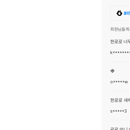
클린
회원님들께
한로로 너무
k*******
🍓
o*****w
한로로 새
s*****3
로로 언니