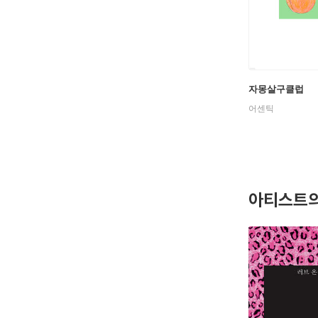
자몽살구클럽
어센틱
아티스트의