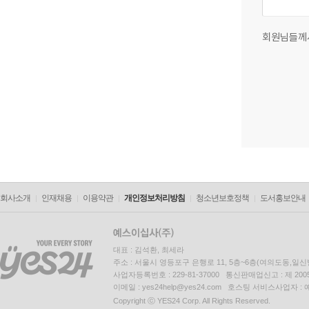
회원님들께
회사소개
인재채용
이용약관
개인정보처리방침
청소년보호정책
도서홍보안내
대표 : 김석환, 최세라
주소 : 서울시 영등포구 은행로 11, 5층~6층(여의도동,일신
사업자등록번호 : 229-81-37000 통신판매업신고 : 제 200
이메일 : yes24help@yes24.com 호스팅 서비스사업자 :
Copyright ⓒ YES24 Corp. All Rights Reserved.