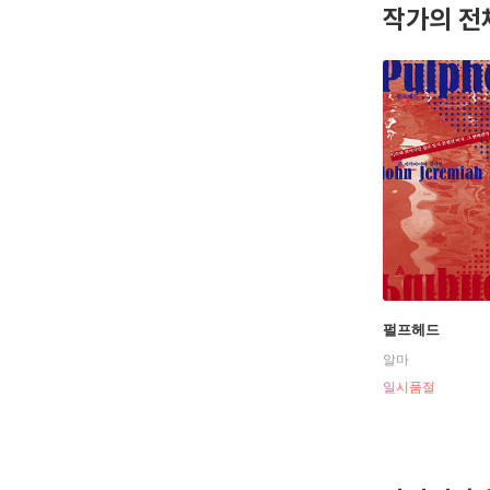
작가의 전
펄프헤드
알마
일시품절