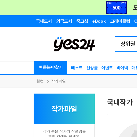
국내도서
외국도서
중고샵
eBook
크레마클럽
C
빠른분야찾기
베스트
신상품
이벤트
바이백
매
웰컴
작가파일
국내작가
작가파일
작가 혹은 작가와 작품명을
함께 검색해 보세요.