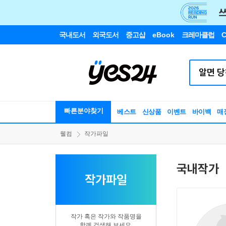
국내도서
외국도서
중고샵
eBook
크레마클럽
C
빠른분야찾기
베스트
신상품
이벤트
바이백
매
웰컴
작가파일
국내작가
작가파일
작가 혹은 작가와 작품명을
함께 검색해 보세요.