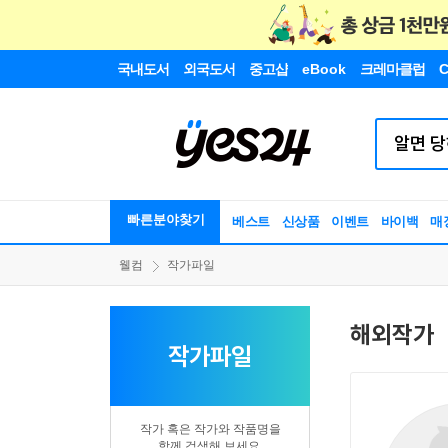
국내도서
외국도서
중고샵
eBook
크레마클럽
C
빠른분야찾기
베스트
신상품
이벤트
바이백
매
웰컴
작가파일
해외작가
작가파일
작가 혹은 작가와 작품명을
함께 검색해 보세요.