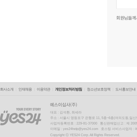
회원님들께
회사소개
인재채용
이용약관
개인정보처리방침
청소년보호정책
도서홍보안내
대표 : 김석환, 최세라
주소 : 서울시 영등포구 은행로 11, 5층~6층(여의도동,일신
사업자등록번호 : 229-81-37000 통신판매업신고 : 제 200
이메일 : yes24help@yes24.com 호스팅 서비스사업자 :
Copyright ⓒ YES24 Corp. All Rights Reserved.