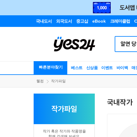
국내도서
외국도서
중고샵
eBook
크레마클럽
C
빠른분야찾기
베스트
신상품
이벤트
바이백
매
웰컴
작가파일
국내작가
작가파일
작가 혹은 작가와 작품명을
함께 검색해 보세요.