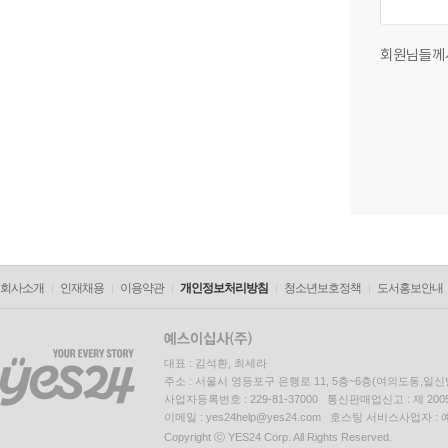
회원님들께
회사소개
인재채용
이용약관
개인정보처리방침
청소년보호정책
도서홍보안내
대표 : 김석환, 최세라
주소 : 서울시 영등포구 은행로 11, 5층~6층(여의도동,일신
사업자등록번호 : 229-81-37000 통신판매업신고 : 제 200
이메일 : yes24help@yes24.com 호스팅 서비스사업자 :
Copyright ⓒ YES24 Corp. All Rights Reserved.