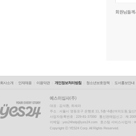
회원님들께
회사소개
인재채용
이용약관
개인정보처리방침
청소년보호정책
도서홍보안내
대표 : 김석환, 최세라
주소 : 서울시 영등포구 은행로 11, 5층~6층(여의도동,일신
사업자등록번호 : 229-81-37000 통신판매업신고 : 제 200
이메일 : yes24help@yes24.com 호스팅 서비스사업자 :
Copyright ⓒ YES24 Corp. All Rights Reserved.