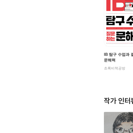
IB 탐구 수업과
문해력
초록비책공방
작가 인터