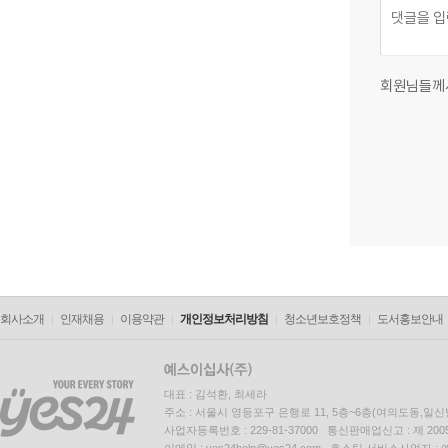
회원님들께
회사소개
인재채용
이용약관
개인정보처리방침
청소년보호정책
도서홍보안내
대표 : 김석환, 최세라
주소 : 서울시 영등포구 은행로 11, 5층~6층(여의도동,일신
사업자등록번호 : 229-81-37000 통신판매업신고 : 제 200
이메일 : yes24help@yes24.com 호스팅 서비스사업자 :