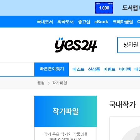
국내도서
외국도서
중고샵
eBook
크레마클럽
C
빠른분야찾기
베스트
신상품
이벤트
바이백
매
웰컴
작가파일
국내작가
작가파일
작가 혹은 작가와 작품명을
함께 검색해 보세요.