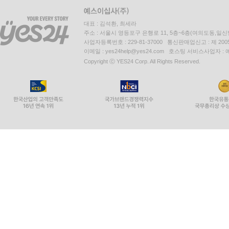
대표 : 김석환, 최세라
주소 : 서울시 영등포구 은행로 11, 5층~6층(여의도동,일신
사업자등록번호 : 229-81-37000 통신판매업신고 : 제 200
이메일 : yes24help@yes24.com 호스팅 서비스사업자 :
Copyright ⓒ YES24 Corp. All Rights Reserved.