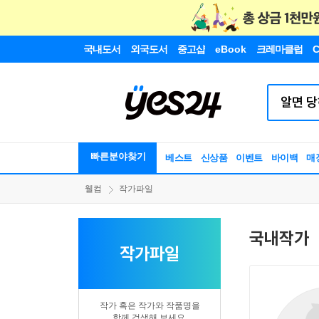
국내도서
외국도서
중고샵
eBook
크레마클럽
C
빠른분야찾기
베스트
신상품
이벤트
바이백
매
웰컴
작가파일
국내작가
작가파일
작가 혹은 작가와 작품명을
함께 검색해 보세요.