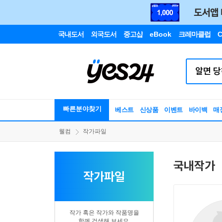
국내도서
외국도서
중고샵
eBook
크레마클럽
C
빠른분야찾기
베스트
신상품
이벤트
바이백
매
웰컴
작가파일
국내작가
작가파일
작가 혹은 작가와 작품명을
함께 검색해 보세요.