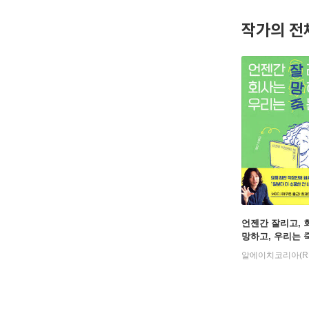
술집에서 
작가의 전
왕년에는 
인본주의자
인종 차별,
성 정체성
엘리베이터
유튜버다. 
작가다. 
입사 3년
결혼해서 
어릴 적 
지금의 나는
언젠간 잘리고, 
내 삶을 
망하고, 우리는 
행복하다.
알에이치코리아(R
그럼 됐지 