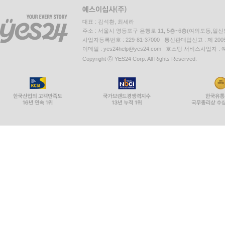
대표 : 김석환, 최세라
주소 : 서울시 영등포구 은행로 11, 5층~6층(여의도동,일신
사업자등록번호 : 229-81-37000 통신판매업신고 : 제 200
이메일 : yes24help@yes24.com 호스팅 서비스사업자 :
Copyright ⓒ YES24 Corp. All Rights Reserved.