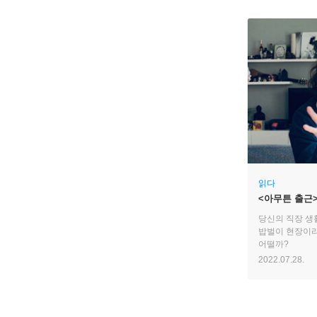
읽다
<아무튼 출근>
직장인의 삶
당신의 직장 생
밥벌이 현장이라
어떨까?
2022.07.28.