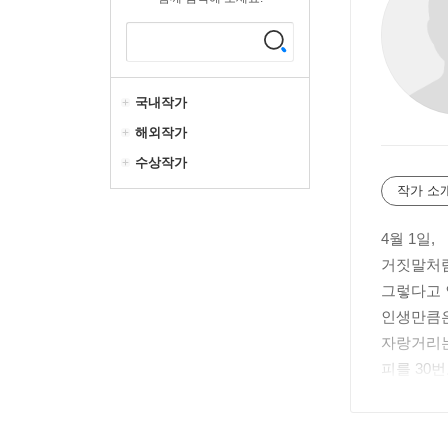
국내작가
해외작가
수상작가
작가 소
4월 1일,
거짓말처럼
그렇다고 
인생만큼은
자랑거리는
피를 30
이라크 파
중학교 때
넣은 적이 