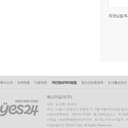
회원님들께
회사소개
인재채용
이용약관
개인정보처리방침
청소년보호정책
도서홍보안내
대표 : 김석환, 최세라
주소 : 서울시 영등포구 은행로 11, 5층~6층(여의도동,일신
사업자등록번호 : 229-81-37000 통신판매업신고 : 제 200
이메일 : yes24help@yes24.com 호스팅 서비스사업자 :
Copyright ⓒ YES24 Corp. All Rights Reserved.