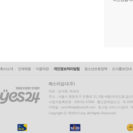
회사소개
인재채용
이용약관
개인정보처리방침
청소년보호정책
도서홍보안내
대표 : 김석환, 최세라
주소 : 서울시 영등포구 은행로 11, 5층~6층(여의도동,일신
사업자등록번호 : 229-81-37000 통신판매업신고 : 제 200
이메일 : yes24help@yes24.com 호스팅 서비스사업자 :
Copyright ⓒ YES24 Corp. All Rights Reserved.