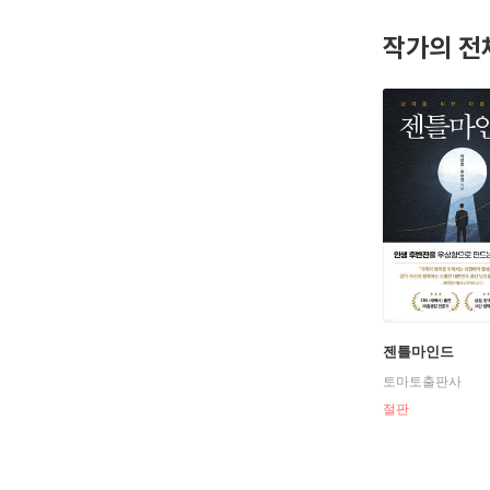
작가의 전
젠틀마인드
토마토출판사
절판