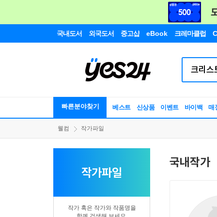
국내도서
외국도서
중고샵
eBook
크레마클럽
C
빠른분야찾기
베스트
신상품
이벤트
바이백
매
웰컴
작가파일
국내작가
작가파일
작가 혹은 작가와 작품명을
함께 검색해 보세요.