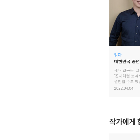
읽다
대한민국 중년
세대 갈등은 ‘그
‘꼰대처럼 보여서
원인일 수도 있
관점을 열어줄 
2022.04.04.
작가에게 