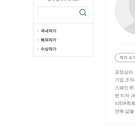
국내작가
해외작가
수상작가
작가 소
긍정심리 기
기업 조직
스페인 I
련 티처 
리EIA학
연해 삶을