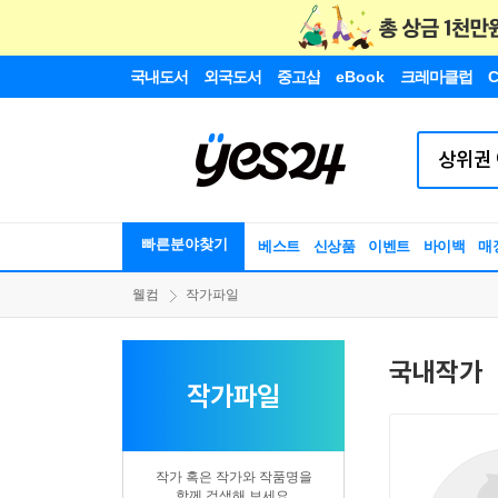
국내도서
외국도서
중고샵
eBook
크레마클럽
C
빠른분야찾기
베스트
신상품
이벤트
바이백
매
웰컴
작가파일
국내작가
작가파일
작가 혹은 작가와 작품명을
함께 검색해 보세요.