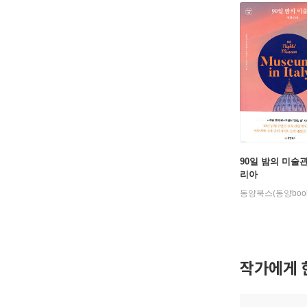
90일 밤의 미술관
리아
동양북스(동양book
작가에게 