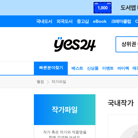
국내도서
외국도서
중고샵
eBook
크레마클럽
C
빠른분야찾기
베스트
신상품
이벤트
바이백
매
웰컴
작가파일
국내작가
작가파일
작가 혹은 작가와 작품명을
함께 검색해 보세요.