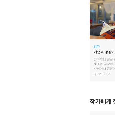
읽다
기업과 공장이
되는가
한국지엠 군산 
제조업 공장이 
자리에서 공장에
듣습니다. 공장
2022.01.10.
그 의미를 생각
작가에게 