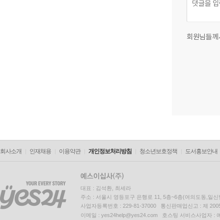
회원님들께
회사소개
인재채용
이용약관
개인정보처리방침
청소년보호정책
도서홍보안내
대표 : 김석환, 최세라
주소 : 서울시 영등포구 은행로 11, 5층~6층(여의도동,일신
사업자등록번호 : 229-81-37000 통신판매업신고 : 제 200
이메일 : yes24help@yes24.com 호스팅 서비스사업자 :