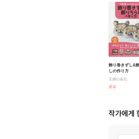
飾り卷きずし&
しの作り方
主婦の友社
품절
작가에게 