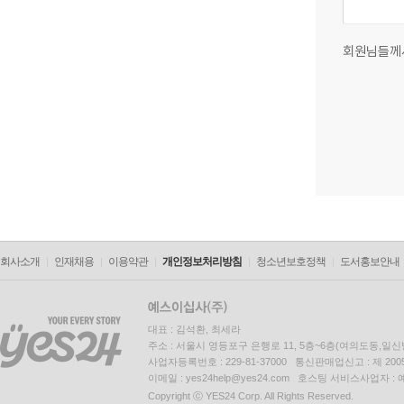
회원님들께
회사소개
인재채용
이용약관
개인정보처리방침
청소년보호정책
도서홍보안내
대표 : 김석환, 최세라
주소 : 서울시 영등포구 은행로 11, 5층~6층(여의도동,일신
사업자등록번호 : 229-81-37000 통신판매업신고 : 제 200
이메일 : yes24help@yes24.com 호스팅 서비스사업자 :
Copyright ⓒ YES24 Corp. All Rights Reserved.