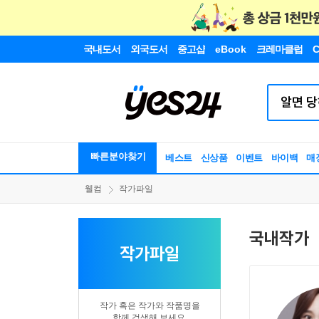
국내도서
외국도서
중고샵
eBook
크레마클럽
C
빠른분야찾기
베스트
신상품
이벤트
바이백
매
웰컴
작가파일
국내작가
작가파일
작가 혹은 작가와 작품명을
함께 검색해 보세요.