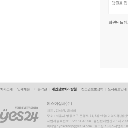
회원님들께
회사소개
인재채용
이용약관
개인정보처리방침
청소년보호정책
도서홍보안내
대표 : 김석환, 최세라
주소 : 서울시 영등포구 은행로 11, 5층~6층(여의도동,일신
사업자등록번호 : 229-81-37000 통신판매업신고 : 제 200
이메일 : yes24help@yes24.com 호스팅 서비스사업자 :