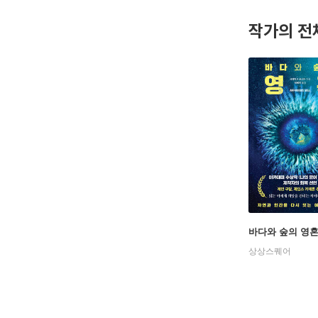
이브아워시
작가의 전
고 있다.
리(Heter
바다와 숲의 영
상상스퀘어