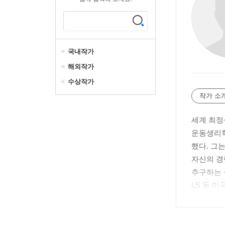
국내작가
해외작가
수상작가
작가 소
세계 최정
운동생리학
했다. 그
자신의 경
추구하는 
LS 등 
SA와 포
00만 부
욕타임스」