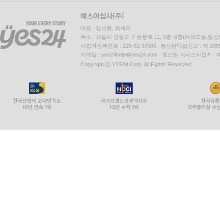
대표 : 김석환, 최세라
주소 : 서울시 영등포구 은행로 11, 5층~6층(여의도동,일신
사업자등록번호 : 229-81-37000 통신판매업신고 : 제 200
이메일 : yes24help@yes24.com 호스팅 서비스사업자 :
Copyright ⓒ YES24 Corp. All Rights Reserved.