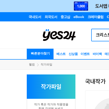
국내도서
외국도서
중고샵
eBook
크레마클럽
C
빠른분야찾기
베스트
신상품
이벤트
바이백
매
웰컴
작가파일
국내작가
작가파일
작가 혹은 작가와 작품명을
함께 검색해 보세요.