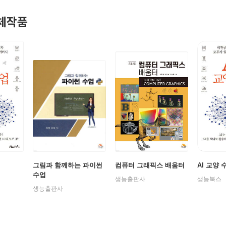
체작품
그림과 함께하는 파이썬
컴퓨터 그래픽스 배움터
AI 교양 
수업
생능출판사
생능북스
생능출판사