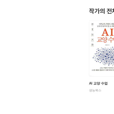
작가의 전
AI 교양 수업
생능북스