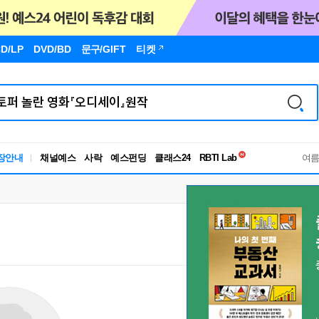
D/LP
DVD/BD
문구
/GIFT
티켓
독서유형검사
장안내
채널예스
사락
예스펀딩
클래스24
RBTI Lab
여
독서유형검사