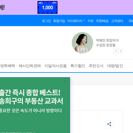
로그인
회원가입
마이페이지
카트
주문/배송
고객센터
Gl
름방학혜택
예사단독판매
이달의사은품
특가할인
추천도서
대량/법인