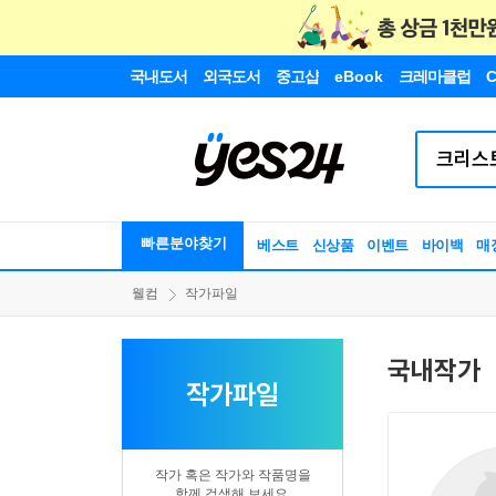
국내도서
외국도서
중고샵
eBook
크레마클럽
C
빠른분야찾기
베스트
신상품
이벤트
바이백
매
웰컴
작가파일
국내작가
작가파일
작가 혹은 작가와 작품명을
함께 검색해 보세요.