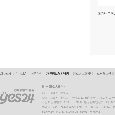
회원님들께
회사소개
인재채용
이용약관
개인정보처리방침
청소년보호정책
도서홍보안내
대표 : 김석환, 최세라
주소 : 서울시 영등포구 은행로 11, 5층~6층(여의도동,일신
사업자등록번호 : 229-81-37000 통신판매업신고 : 제 200
이메일 : yes24help@yes24.com 호스팅 서비스사업자 :
Copyright ⓒ YES24 Corp. All Rights Reserved.