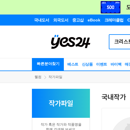
국내도서
외국도서
중고샵
eBook
크레마클럽
C
빠른분야찾기
베스트
신상품
이벤트
바이백
매
웰컴
작가파일
국내작가
작가파일
작가 혹은 작가와 작품명을
함께 검색해 보세요.