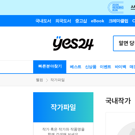
국내도서
외국도서
중고샵
eBook
크레마클럽
C
빠른분야찾기
베스트
신상품
이벤트
바이백
매
웰컴
작가파일
국내작가
작가파일
작가 혹은 작가와 작품명을
함께 검색해 보세요.