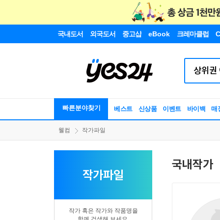
국내도서
외국도서
중고샵
eBook
크레마클럽
C
빠른분야찾기
베스트
신상품
이벤트
바이백
매
웰컴
작가파일
국내작가
작가파일
작가 혹은 작가와 작품명을
함께 검색해 보세요.