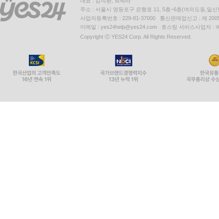
대표 : 김석환, 최세라
주소 : 서울시 영등포구 은행로 11, 5층~6층(여의도동,일신
사업자등록번호 : 229-81-37000 통신판매업신고 : 제 200
이메일 : yes24help@yes24.com 호스팅 서비스사업자 :
Copyright ⓒ YES24 Corp. All Rights Reserved.