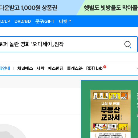
D/LP
DVD/BD
문구
/GIFT
티켓
독서유형검사
장안내
채널예스
사락
예스펀딩
클래스24
RBTI Lab
독서유형검사