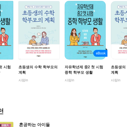
첫 시험
초등생의 수학 학부모의
자유학년제 중2 첫 시험
초등생의
활
계획
중학 학부모 생활
계획
사람in
사람in
사람in
천
혼공하는 아이들