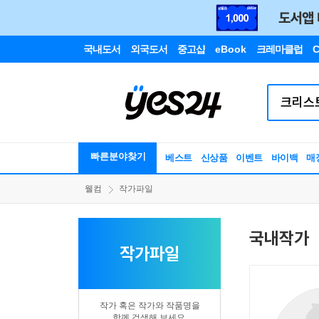
국내도서
외국도서
중고샵
eBook
크레마클럽
C
빠른분야찾기
베스트
신상품
이벤트
바이백
매
웰컴
작가파일
국내작가
작가파일
작가 혹은 작가와 작품명을
함께 검색해 보세요.