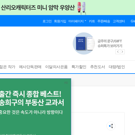
로그인
회원가입
마이페이지
카트
주문/배송
고객센터
Gl
젊은 작가
예사단독판매
이달의사은품
특가할인
추천도서
대량/법인