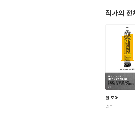
작가의 전
경기장 안
반전의 순
원 모어
인북