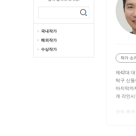
국내작가
해외작가
수상작가
작가 소
제42대 
탁구 신동
마지막까지
게 각인시
은퇴 후에
리를 내왔
너무나도 