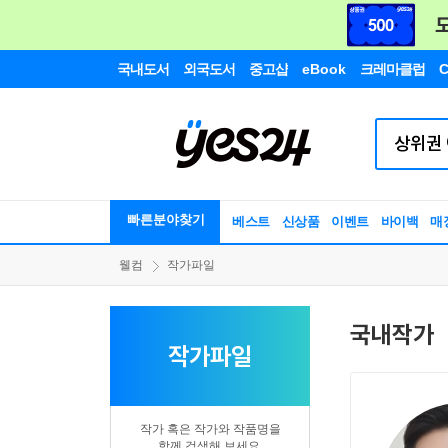
국내도서
외국도서
중고샵
eBook
크레마클럽
C
빠른분야찾기
베스트
신상품
이벤트
바이백
매
웰컴
작가파일
국내작가
작가파일
작가 혹은 작가와 작품명을
함께 검색해 보세요.