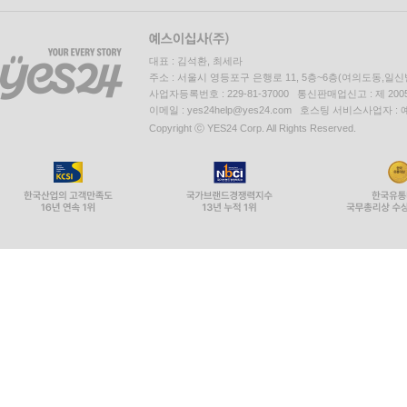
대표 : 김석환, 최세라
주소 : 서울시 영등포구 은행로 11, 5층~6층(여의도동,일신
사업자등록번호 : 229-81-37000 통신판매업신고 : 제 200
이메일 : yes24help@yes24.com 호스팅 서비스사업자 :
Copyright ⓒ YES24 Corp. All Rights Reserved.