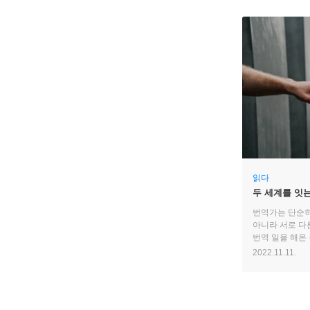
읽다
두 세계를 잇는
인터뷰
번역가는 단순히
아니라 서로 다
번역 일을 해온
알고 있다. 그
2022.11.11.
아우라를 최대한
개입되어 오역이