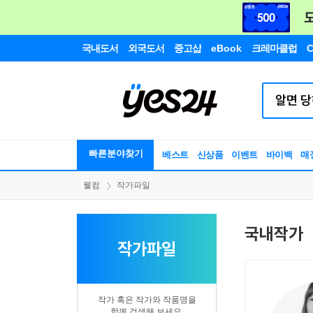
국내도서
외국도서
중고샵
eBook
크레마클럽
C
빠른분야찾기
베스트
신상품
이벤트
바이백
매
웰컴
작가파일
국내작가
작가파일
작가 혹은 작가와 작품명을
함께 검색해 보세요.