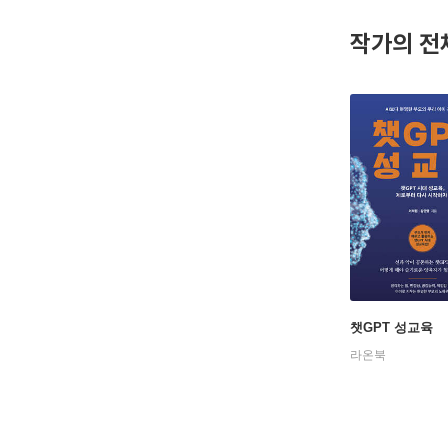
아이돌 연
작가의 전
가 훈련을
년 부모와 
<아이젠>
성교육 콘
화와 우리
해 임하고
인스타그램 @
챗GPT 성교육
라온북