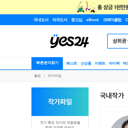
국내도서
외국도서
중고샵
eBook
크레마클럽
C
빠른분야찾기
베스트
신상품
이벤트
바이백
매
웰컴
작가파일
국내작가
작가파일
작가 혹은 작가와 작품명을
함께 검색해 보세요.