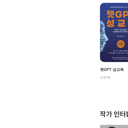
챗GPT 성교육
라온북
작가 인터