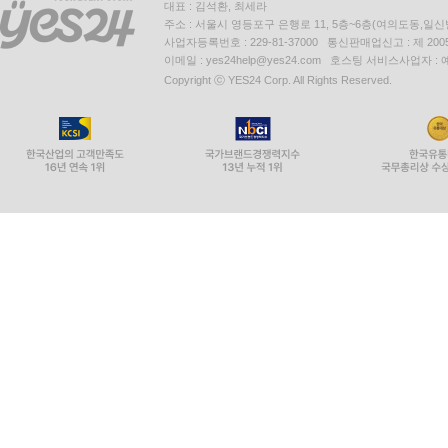
대표 : 김석환, 최세라
주소 : 서울시 영등포구 은행로 11, 5층~6층(여의도동,일신
사업자등록번호 : 229-81-37000 통신판매업신고 : 제 200
이메일 : yes24help@yes24.com 호스팅 서비스사업자 :
Copyright ⓒ YES24 Corp. All Rights Reserved.