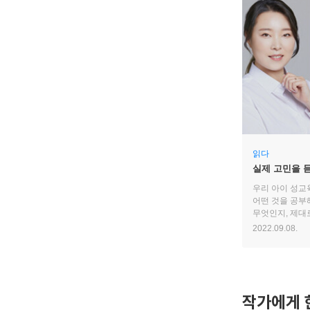
읽다
실제 고민을 
우리 아이 성교
어떤 것을 공부
무엇인지, 제대
있는지 본격적으
2022.09.08.
성교육』을 활
시작해 보자.
작가에게 