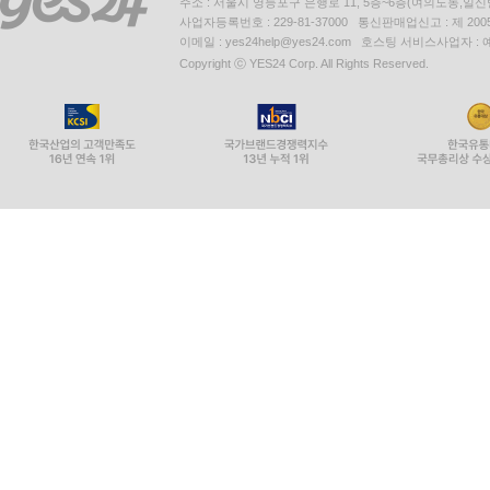
주소 : 서울시 영등포구 은행로 11, 5층~6층(여의도동,일신
사업자등록번호 : 229-81-37000 통신판매업신고 : 제 200
이메일 : yes24help@yes24.com 호스팅 서비스사업자 :
Copyright ⓒ YES24 Corp. All Rights Reserved.