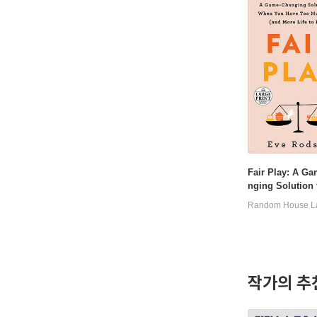
Fair Play: A G
nging Solution
n You Have Too
o Do (and More 
Live)
작가의 추