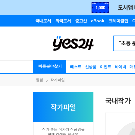
국내도서
외국도서
중고샵
eBook
크레마클럽
C
빠른분야찾기
베스트
신상품
이벤트
바이백
매
웰컴
작가파일
국내작가
작가파일
작가 혹은 작가와 작품명을
함께 검색해 보세요.