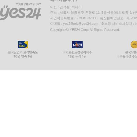
대표 : 김석환, 최세라
주소 : 서울시 영등포구 은행로 11, 5층~6층(여의도동,일신
사업자등록번호 : 229-81-37000 통신판매업신고 : 제 200
이메일 : yes24help@yes24.com 호스팅 서비스사업자 :
Copyright ⓒ YES24 Corp. All Rights Reserved.