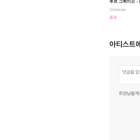
투르 그뤼미오 -
녹음 전집 (Compl
Universal
ilips Recording
품절
아티스트에
회원님들께