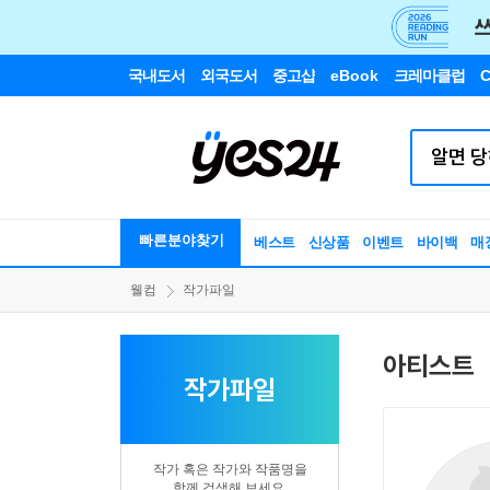
국내도서
외국도서
중고샵
eBook
크레마클럽
C
빠른분야찾기
베스트
신상품
이벤트
바이백
매
웰컴
작가파일
아티스트
작가파일
작가 혹은 작가와 작품명을
함께 검색해 보세요.