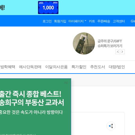
로그인
회원가입
마이페이지
카트
주문/배송
고객센터
Gl
름방학혜택
예사단독판매
이달의사은품
특가할인
추천도서
대량/법인