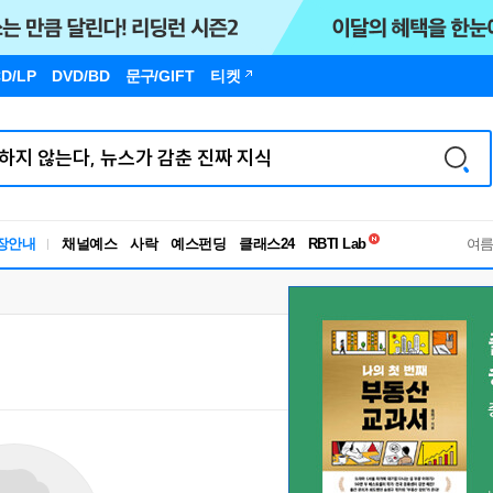
D/LP
DVD/BD
문구
/GIFT
티켓
독서유형검사
장안내
채널예스
사락
예스펀딩
클래스24
RBTI Lab
여
독서유형검사