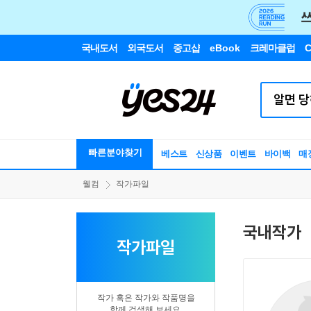
국내도서
외국도서
중고샵
eBook
크레마클럽
C
빠른분야찾기
베스트
신상품
이벤트
바이백
매
웰컴
작가파일
국내작가
작가파일
작가 혹은 작가와 작품명을
함께 검색해 보세요.