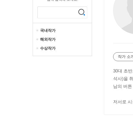
국내작가
해외작가
수상작가
작가 소
30대 초
석사)을 
남의 버튼
저서로 시