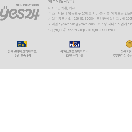
대표 : 김석환, 최세라
주소 : 서울시 영등포구 은행로 11, 5층~6층(여의도동,일신
사업자등록번호 : 229-81-37000 통신판매업신고 : 제 200
이메일 : yes24help@yes24.com 호스팅 서비스사업자 :
Copyright ⓒ YES24 Corp. All Rights Reserved.