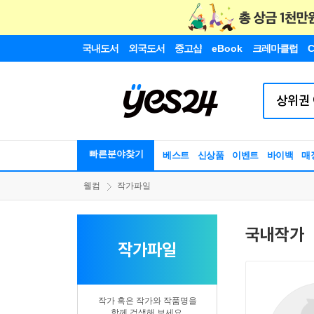
국내도서
외국도서
중고샵
eBook
크레마클럽
C
빠른분야찾기
베스트
신상품
이벤트
바이백
매
웰컴
작가파일
국내작가
작가파일
작가 혹은 작가와 작품명을
함께 검색해 보세요.