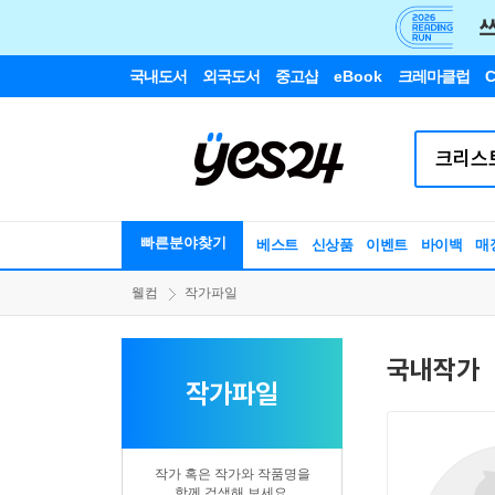
국내도서
외국도서
중고샵
eBook
크레마클럽
C
빠른분야찾기
베스트
신상품
이벤트
바이백
매
웰컴
작가파일
국내작가
작가파일
작가 혹은 작가와 작품명을
함께 검색해 보세요.