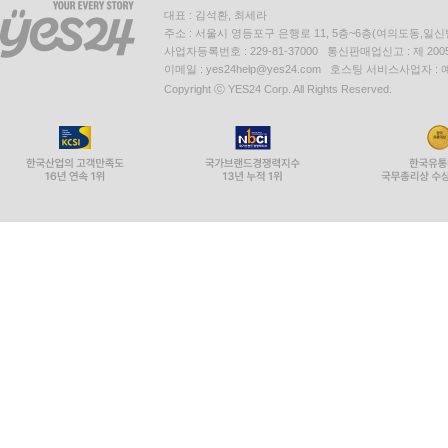
대표 : 김석환, 최세라
주소 : 서울시 영등포구 은행로 11, 5층~6층(여의도동,일신
사업자등록번호 : 229-81-37000 통신판매업신고 : 제 200
이메일 : yes24help@yes24.com 호스팅 서비스사업자 :
Copyright ⓒ YES24 Corp. All Rights Reserved.