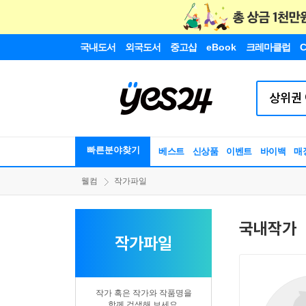
국내도서
외국도서
중고샵
eBook
크레마클럽
C
빠른분야찾기
베스트
신상품
이벤트
바이백
매
웰컴
작가파일
국내작가
작가파일
작가 혹은 작가와 작품명을
함께 검색해 보세요.