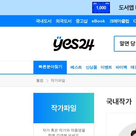
국내도서
외국도서
중고샵
eBook
크레마클럽
C
빠른분야찾기
베스트
신상품
이벤트
바이백
매
웰컴
작가파일
국내작가
작가파일
작가 혹은 작가와 작품명을
함께 검색해 보세요.