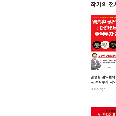
작가의 전
염승환·김익환의
국 주식투자 지
메이트북스