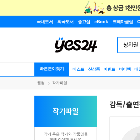
국내도서
외국도서
중고샵
eBook
크레마클럽
C
빠른분야찾기
베스트
신상품
이벤트
바이백
매
웰컴
작가파일
감독/출연
작가파일
작가 혹은 작가와 작품명을
함께 검색해 보세요.