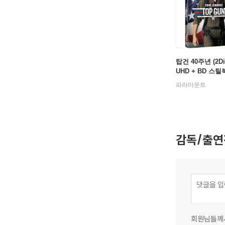
탑건 40주년 (2Di
UHD + BD 스
판) : 블루레이
파라마운트
감독/출연
회원님들께