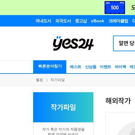
국내도서
외국도서
중고샵
eBook
크레마클럽
C
빠른분야찾기
베스트
신상품
이벤트
바이백
매
웰컴
작가파일
해외작가
작가파일
작가 혹은 작가와 작품명을
함께 검색해 보세요.