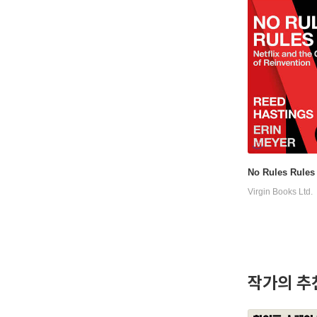
No Rules Rules
Virgin Books Ltd.
작가의 추