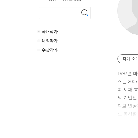
국내작가
해외작가
수상작가
작가 소
1997년 
스는 200
며 시대 
의 기업인
학교 인공
로 봉사활동
g), KI