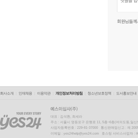
회원님들께
회사소개
인재채용
이용약관
개인정보처리방침
청소년보호정책
도서홍보안내
대표 : 김석환, 최세라
주소 : 서울시 영등포구 은행로 11, 5층~6층(여의도동,일신
사업자등록번호 : 229-81-37000 통신판매업신고 : 제 200
이메일 : yes24help@yes24.com 호스팅 서비스사업자 :