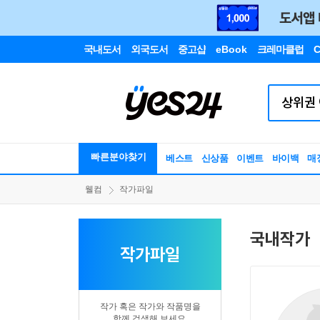
국내도서
외국도서
중고샵
eBook
크레마클럽
C
빠른분야찾기
베스트
신상품
이벤트
바이백
매
웰컴
작가파일
국내작가
작가파일
작가 혹은 작가와 작품명을
함께 검색해 보세요.