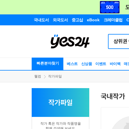
국내도서
외국도서
중고샵
eBook
크레마클럽
C
빠른분야찾기
베스트
신상품
이벤트
바이백
매
웰컴
작가파일
국내작가
작가파일
작가 혹은 작가와 작품명을
함께 검색해 보세요.