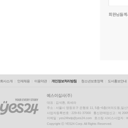
회원님들께
회사소개
인재채용
이용약관
개인정보처리방침
청소년보호정책
도서홍보안내
대표 : 김석환, 최세라
주소 : 서울시 영등포구 은행로 11, 5층~6층(여의도동,일신
사업자등록번호 : 229-81-37000 통신판매업신고 : 제 200
이메일 : yes24help@yes24.com 호스팅 서비스사업자 :
Copyright ⓒ YES24 Corp. All Rights Reserved.